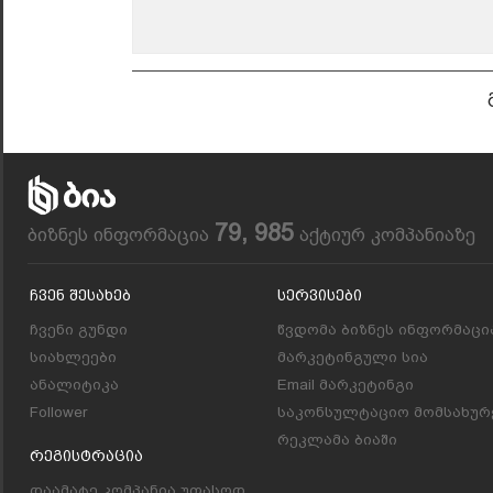
79, 985
ბიზნეს ინფორმაცია
აქტიურ კომპანიაზე
Ჩვენ Შესახებ
Სერვისები
ჩვენი გუნდი
წვდომა ბიზნეს ინფორმაცი
სიახლეები
მარკეტინგული სია
ანალიტიკა
Email მარკეტინგი
Follower
საკონსულტაციო მომსახურ
რეკლამა ბიაში
Რეგისტრაცია
დაამატე კომპანია უფასოდ