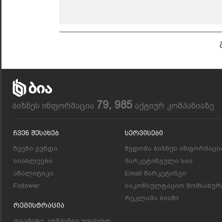
79, 985
ბიზნეს ინფორმაცია
აქტიურ კომპანიაზე
Ჩვენ Შესახებ
Სერვისები
ჩვენი გუნდი
წვდომა ბიზნეს ინფორმაცი
სიახლეები
მარკეტინგული სია
ანალიტიკა
Email მარკეტინგი
Follower
საკონსულტაციო მომსახურ
რეკლამა ბიაში
Რეგისტრაცია
დაამატე კომპანია უფასოდ