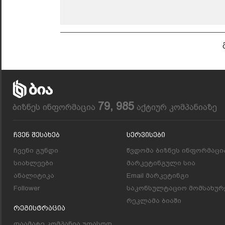
79, 985
ბიზნეს ინფორმაცია
აქტიურ კომპანიაზე
Ჩვენ Შესახებ
Სერვისები
ჩვენი გუნდი
წვდომა ბიზნეს ინფორმაცი
სიახლეები
მარკეტინგული სია
ანალიტიკა
Email მარკეტინგი
Follower
საკონსულტაციო მომსახურ
რეკლამა ბიაში
Რეგისტრაცია
დაამატე კომპანია უფასოდ