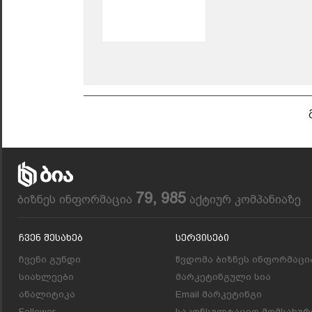
79, 985
ბიზნეს ინფორმაცია
აქტიურ კომპანიაზე
Ჩვენ Შესახებ
Სერვისები
ჩვენი გუნდი
წვდომა ბიზნეს ინფორმაცი
სიახლეები
მარკეტინგული სია
ანალიტიკა
Email მარკეტინგი
Follower
საკონსულტაციო მომსახურ