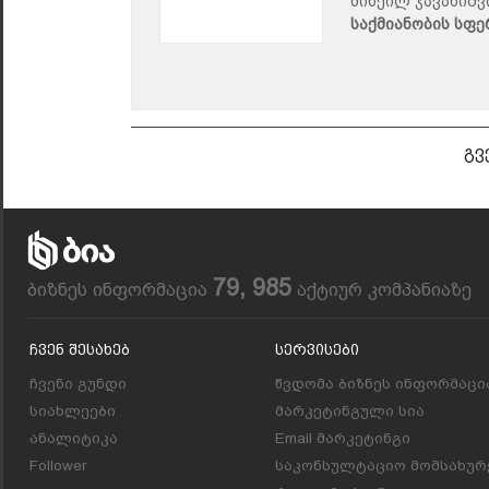
მიხეილ ჯავახიშ
საქმიანობის სფე
გვ
79, 985
ბიზნეს ინფორმაცია
აქტიურ კომპანიაზე
Ჩვენ Შესახებ
Სერვისები
ჩვენი გუნდი
წვდომა ბიზნეს ინფორმაცი
სიახლეები
მარკეტინგული სია
ანალიტიკა
Email მარკეტინგი
Follower
საკონსულტაციო მომსახურ