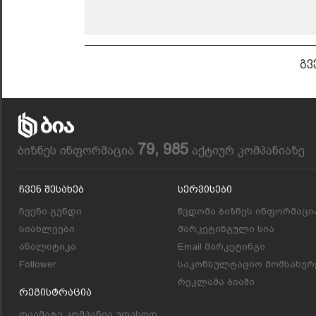
გვ
79, 985
ბიზნეს ინფორმაცია
აქტიურ კომპანიაზე
Ჩვენ Შესახებ
Სერვისები
ჩვენი გუნდი
წვდომა ბიზნეს ინფორმაცი
სიახლეები
მარკეტინგული სია
ანალიტიკა
Email მარკეტინგი
Follower
საკონსულტაციო მომსახურ
რეკლამა ბიაში
Რეგისტრაცია
დაამატე კომპანია უფასოდ