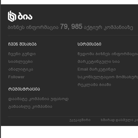
79, 985
ბიზნეს ინფორმაცია
აქტიურ კომპანიაზე
Ჩვენ Შესახებ
Სერვისები
ჩვენი გუნდი
წვდომა ბიზნეს ინფორმაცი
სიახლეები
მარკეტინგული სია
ანალიტიკა
Email მარკეტინგი
Follower
საკონსულტაციო მომსახურ
რეკლამა ბიაში
Რეგისტრაცია
დაამატე კომპანია უფასოდ
განაახლე კომპანია
უკუკავშირი
ხშირად დასმული კ