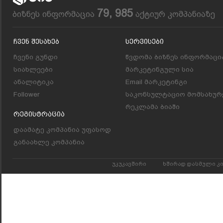
79, 985
ბიზნეს ინფორმაცია
აქტიურ კომპანიაზე
Ჩვენ Შესახებ
Სერვისები
ჩვენი გუნდი
წვდომა ბიზნეს ინფორმაცი
სიახლეები
მარკეტინგული სია
ანალიტიკა
Email მარკეტინგი
Follower
საკონსულტაციო მომსახურ
რეკლამა ბიაში
Რეგისტრაცია
დაამატე კომპანია უფასოდ
განაახლე კომპანია
უკუკავშირი
ხშირად დასმული კ