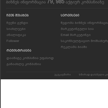
79, 985
ბიზნეს ინფორმაცია
აქტიურ კომპანიაზე
Ჩვენ Შესახებ
Სერვისები
ჩვენი გუნდი
წვდომა ბიზნეს ინფორმაცი
სიახლეები
მარკეტინგული სია
ანალიტიკა
Email მარკეტინგი
Follower
საკონსულტაციო მომსახურ
რეკლამა ბიაში
Რეგისტრაცია
დაამატე კომპანია უფასოდ
განაახლე კომპანია
უკუკავშირი
ხშირად დასმული კ