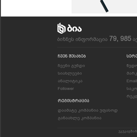
79, 985
ბიზნეს ინფორმაცია
ა
Ჩვენ Შესახებ
Სერ
ჩვენი გუნდი
წვდო
სიახლეები
მარ
ანალიტიკა
Emai
Follower
საკ
რეკლ
Რეგისტრაცია
დაამატე კომპანია უფასოდ
განაახლე კომპანია
უკუკავში