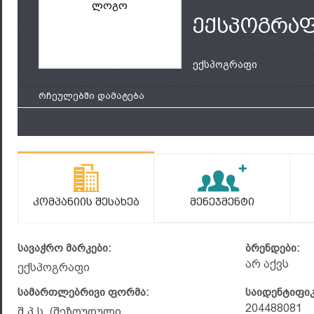
ლოგო
ექსპოგრა
ექსპოგრაფი
რჩეულებში დამატება
Კომპანიის Შესახებ
Მენეჯმენტი
სავაჭრო მარკები:
ბრენდები:
არ აქვს
ექსპოგრაფი
სამართლებრივი ფორმა:
საიდენტიფი
204488081
შ.პ.ს. (შეზღუდული