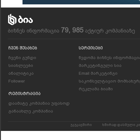
79, 985
ბიზნეს ინფორმაცია
აქტიურ კომპანიაზე
Ჩვენ Შესახებ
Სერვისები
ჩვენი გუნდი
წვდომა ბიზნეს ინფორმაცი
სიახლეები
მარკეტინგული სია
ანალიტიკა
Email მარკეტინგი
Follower
საკონსულტაციო მომსახურ
რეკლამა ბიაში
Რეგისტრაცია
დაამატე კომპანია უფასოდ
განაახლე კომპანია
უკუკავშირი
ხშირად დასმული კ