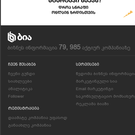
79, 985
ბიზნეს ინფორმაცია
აქტიურ კომპანიაზე
Ჩვენ Შესახებ
Სერვისები
ჩვენი გუნდი
წვდომა ბიზნეს ინფორმაცი
სიახლეები
მარკეტინგული სია
ანალიტიკა
Email მარკეტინგი
Follower
საკონსულტაციო მომსახურ
რეკლამა ბიაში
Რეგისტრაცია
დაამატე კომპანია უფასოდ
განაახლე კომპანია