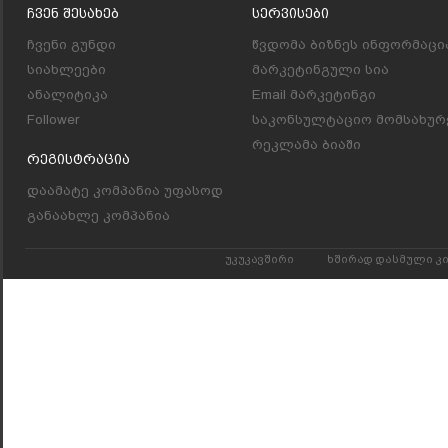
Ჩვენ Შესახებ
Სერვისები
ჩვენი გუნდი
წვდომა ბიზნეს ინფორმაცი
სიახლეები
მარკეტინგული სია
ანალიტიკა
Email მარკეტინგი
Follower
საკონსულტაციო მომსახურ
რეკლამა ბიაში
Რეგისტრაცია
დაამატე კომპანია უფასოდ
განაახლე კომპანია
უკუკავშირი
ხშირად დასმული კ