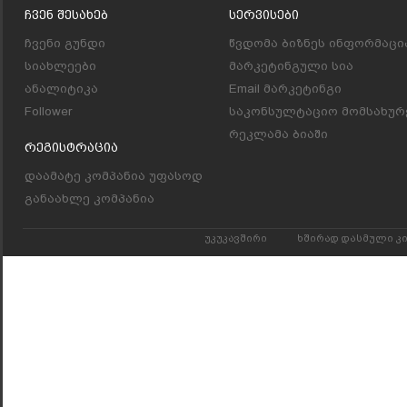
Ჩვენ Შესახებ
Სერვისები
ჩვენი გუნდი
წვდომა ბიზნეს ინფორმაცი
სიახლეები
მარკეტინგული სია
ანალიტიკა
Email მარკეტინგი
Follower
საკონსულტაციო მომსახურ
რეკლამა ბიაში
Რეგისტრაცია
დაამატე კომპანია უფასოდ
განაახლე კომპანია
უკუკავშირი
ხშირად დასმული კ