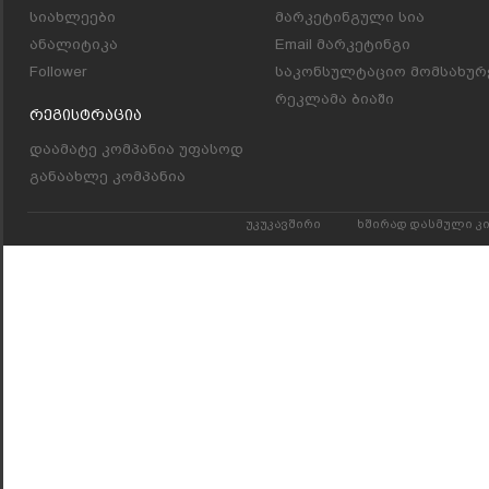
სიახლეები
მარკეტინგული სია
ანალიტიკა
Email მარკეტინგი
Follower
საკონსულტაციო მომსახურ
რეკლამა ბიაში
Რეგისტრაცია
დაამატე კომპანია უფასოდ
განაახლე კომპანია
უკუკავშირი
ხშირად დასმული კ