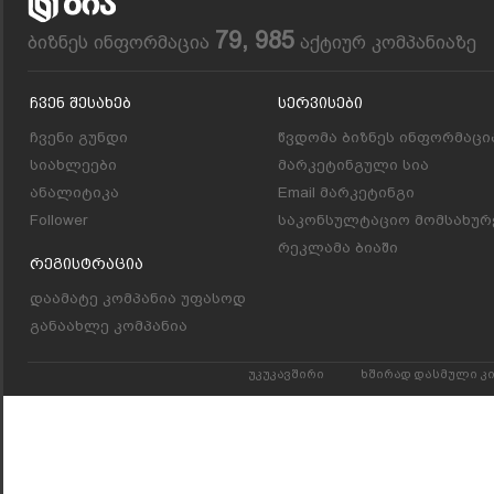
79, 985
ბიზნეს ინფორმაცია
აქტიურ კომპანიაზე
Ჩვენ Შესახებ
Სერვისები
ჩვენი გუნდი
წვდომა ბიზნეს ინფორმაცი
სიახლეები
მარკეტინგული სია
ანალიტიკა
Email მარკეტინგი
Follower
საკონსულტაციო მომსახურ
რეკლამა ბიაში
Რეგისტრაცია
დაამატე კომპანია უფასოდ
განაახლე კომპანია
უკუკავშირი
ხშირად დასმული კ