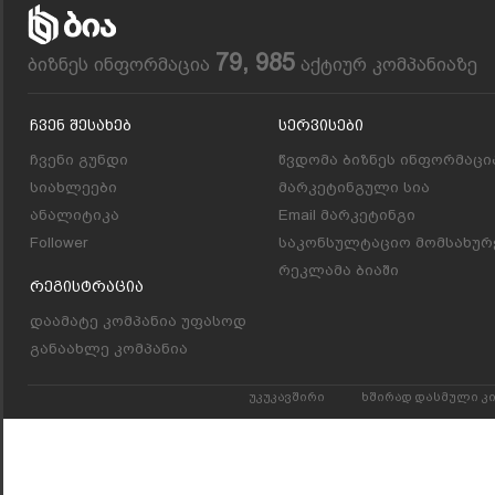
79, 985
ბიზნეს ინფორმაცია
აქტიურ კომპანიაზე
Ჩვენ Შესახებ
Სერვისები
ჩვენი გუნდი
წვდომა ბიზნეს ინფორმაცი
სიახლეები
მარკეტინგული სია
ანალიტიკა
Email მარკეტინგი
Follower
საკონსულტაციო მომსახურ
რეკლამა ბიაში
Რეგისტრაცია
დაამატე კომპანია უფასოდ
განაახლე კომპანია
უკუკავშირი
ხშირად დასმული კ