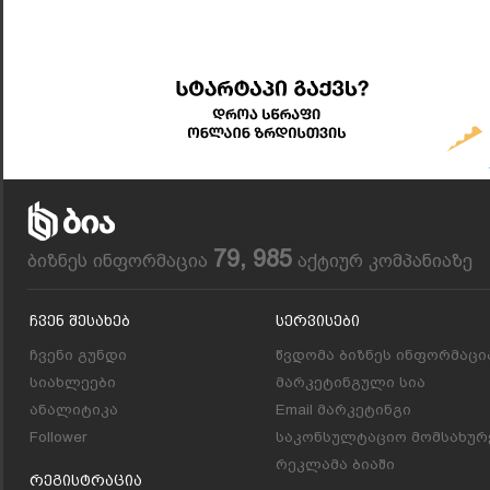
79, 985
ბიზნეს ინფორმაცია
აქტიურ კომპანიაზე
Ჩვენ Შესახებ
Სერვისები
ჩვენი გუნდი
წვდომა ბიზნეს ინფორმაცი
სიახლეები
მარკეტინგული სია
ანალიტიკა
Email მარკეტინგი
Follower
საკონსულტაციო მომსახურ
რეკლამა ბიაში
Რეგისტრაცია