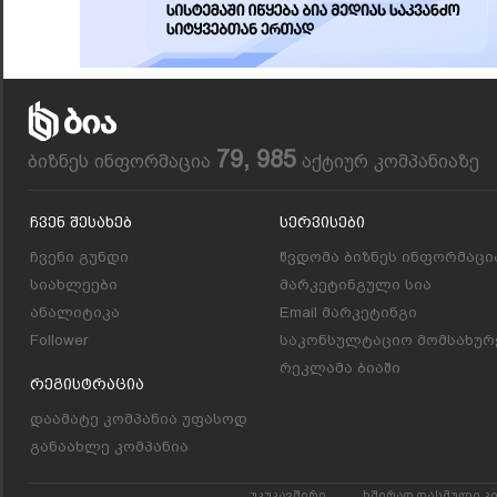
79, 985
ბიზნეს ინფორმაცია
აქტიურ კომპანიაზე
Ჩვენ Შესახებ
Სერვისები
ჩვენი გუნდი
წვდომა ბიზნეს ინფორმაცი
სიახლეები
მარკეტინგული სია
ანალიტიკა
Email მარკეტინგი
Follower
საკონსულტაციო მომსახურ
რეკლამა ბიაში
Რეგისტრაცია
დაამატე კომპანია უფასოდ
განაახლე კომპანია
უკუკავშირი
ხშირად დასმული კ