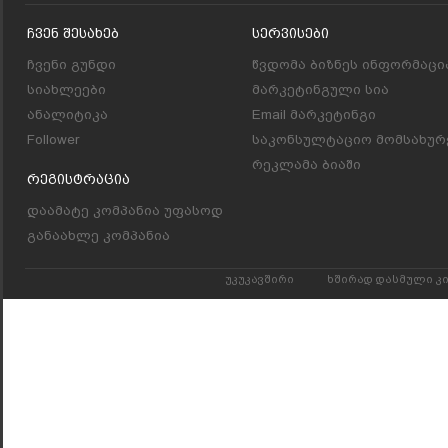
Ჩვენ Შესახებ
Სერვისები
ჩვენი გუნდი
წვდომა ბიზნეს ინფორმაცი
სიახლეები
მარკეტინგული სია
ანალიტიკა
Email მარკეტინგი
Follower
საკონსულტაციო მომსახურ
რეკლამა ბიაში
Რეგისტრაცია
დაამატე კომპანია უფასოდ
განაახლე კომპანია
უკუკავშირი
ხშირად დასმული კ