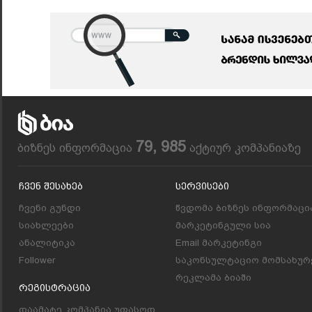
79, 985
ბიზნეს ინფორმაცია
აქტიურ კომპანიაზე
Ჩვენ Შესახებ
Სერვისები
ჩვენი გუნდი
წვდომა ბიზნეს ინფორმაცი
სიახლეები
მარკეტინგული სია
ანალიტიკა
Email მარკეტინგი
Follower
საკონსულტაციო მომსახურ
რეკლამა ბიაში
Რეგისტრაცია
დაამატე კომპანია უფასოდ