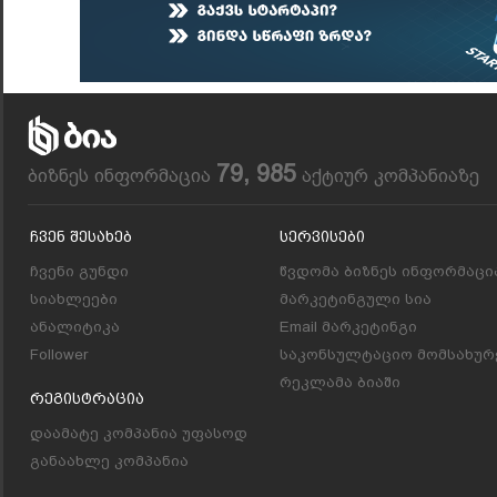
79, 985
ბიზნეს ინფორმაცია
აქტიურ კომპანიაზე
Ჩვენ Შესახებ
Სერვისები
ჩვენი გუნდი
წვდომა ბიზნეს ინფორმაცი
სიახლეები
მარკეტინგული სია
ანალიტიკა
Email მარკეტინგი
Follower
საკონსულტაციო მომსახურ
რეკლამა ბიაში
Რეგისტრაცია
დაამატე კომპანია უფასოდ
განაახლე კომპანია