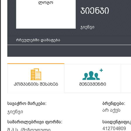
ლოგო
ჯიენჯი
ჯიენჯი
რჩეულებში დამატება
Კომპანიის Შესახებ
Მენეჯმენტი
სავაჭრო მარკები:
ბრენდები:
არ აქვს
ჯიენჯი
სამართლებრივი ფორმა:
საიდენტიფი
412704809
შ.პ.ს. (შეზღუდული