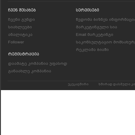
Ჩვენ Შესახებ
Სერვისები
ჩვენი გუნდი
წვდომა ბიზნეს ინფორმაცი
სიახლეები
მარკეტინგული სია
ანალიტიკა
Email მარკეტინგი
Follower
საკონსულტაციო მომსახურ
რეკლამა ბიაში
Რეგისტრაცია
დაამატე კომპანია უფასოდ
განაახლე კომპანია
უკუკავშირი
ხშირად დასმული კ