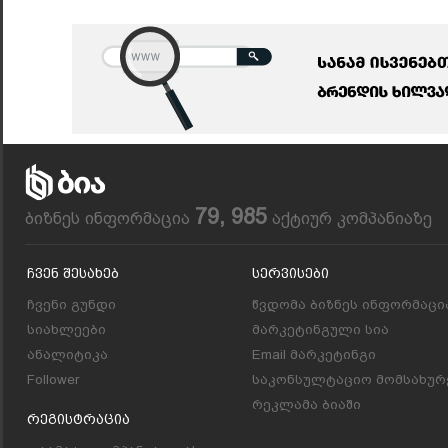
79, 985
ბიზნეს ინფორმაცია
აქტიურ კომპანიაზე
Ჩვენ Შესახებ
Სერვისები
ჩვენი გუნდი
წვდომა ბიზნეს ინფორმაცი
სიახლეები
მარკეტინგული სია
ანალიტიკა
Email მარკეტინგი
Follower
საკონსულტაციო მომსახურ
რეკლამა ბიაში
Რეგისტრაცია