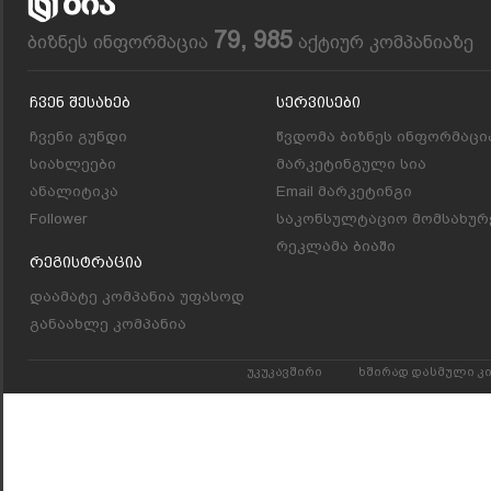
79, 985
ბიზნეს ინფორმაცია
აქტიურ კომპანიაზე
Ჩვენ Შესახებ
Სერვისები
ჩვენი გუნდი
წვდომა ბიზნეს ინფორმაცი
სიახლეები
მარკეტინგული სია
ანალიტიკა
Email მარკეტინგი
Follower
საკონსულტაციო მომსახურ
რეკლამა ბიაში
Რეგისტრაცია
დაამატე კომპანია უფასოდ
განაახლე კომპანია
უკუკავშირი
ხშირად დასმული კ