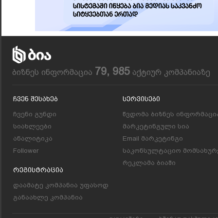
79, 985
ბიზნეს ინფორმაცია
აქტიურ კომპანიაზე
Ჩვენ Შესახებ
Სერვისები
ჩვენი გუნდი
წვდომა ბიზნეს ინფორმაცი
სიახლეები
მარკეტინგული სია
ანალიტიკა
Email მარკეტინგი
Follower
საკონსულტაციო მომსახურ
რეკლამა ბიაში
Რეგისტრაცია
დაამატე კომპანია უფასოდ
განაახლე კომპანია