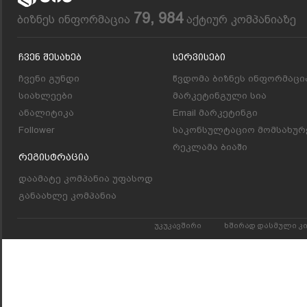
79, 984
ბიზნეს ინფორმაცია
აქტიურ კომპანიაზე
Ჩვენ Შესახებ
Სერვისები
ჩვენი გუნდი
წვდომა ბიზნეს ინფორმაცი
სიახლეები
მარკეტინგული სია
ანალიტიკა
Email მარკეტინგი
Follower
საკონსულტაციო მომსახურ
რეკლამა ბიაში
Რეგისტრაცია
დაამატე კომპანია უფასოდ
განაახლე კომპანია
უკუკავშირი
ხშირად დასმული კ