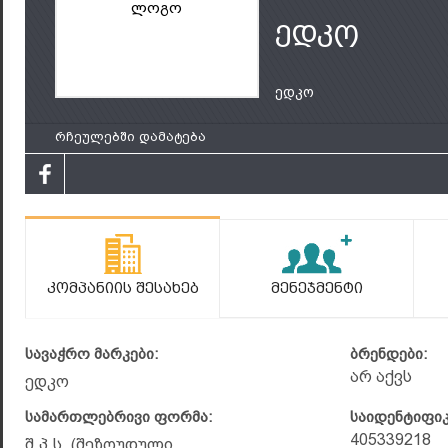
ლოგო
ედკო
ედკო
რჩეულებში დამატება
Კომპანიის Შესახებ
Მენეჯმენტი
სავაჭრო მარკები:
ბრენდები:
არ აქვს
ედკო
სამართლებრივი ფორმა:
საიდენტიფი
405339218
შ.პ.ს. (შეზღუდული