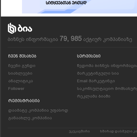
79, 985
ბიზნეს ინფორმაცია
აქტიურ კომპანიაზე
Ჩვენ Შესახებ
Სერვისები
ჩვენი გუნდი
წვდომა ბიზნეს ინფორმაცი
სიახლეები
მარკეტინგული სია
ანალიტიკა
Email მარკეტინგი
Follower
საკონსულტაციო მომსახურ
რეკლამა ბიაში
Რეგისტრაცია
დაამატე კომპანია უფასოდ
განაახლე კომპანია
უკუკავშირი
ხშირად დასმული კ