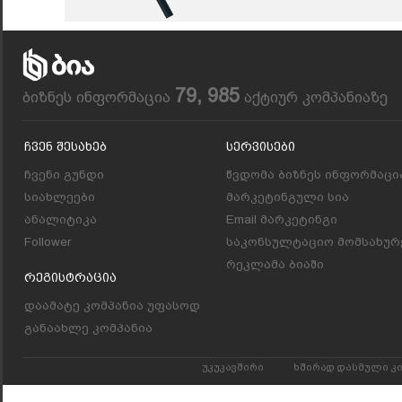
79, 985
ბიზნეს ინფორმაცია
აქტიურ კომპანიაზე
Ჩვენ Შესახებ
Სერვისები
ჩვენი გუნდი
წვდომა ბიზნეს ინფორმაცი
სიახლეები
მარკეტინგული სია
ანალიტიკა
Email მარკეტინგი
Follower
საკონსულტაციო მომსახურ
რეკლამა ბიაში
Რეგისტრაცია
დაამატე კომპანია უფასოდ
განაახლე კომპანია
უკუკავშირი
ხშირად დასმული კ