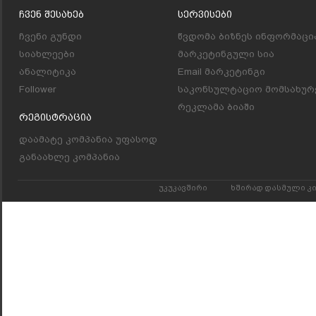
Ჩვენ Შესახებ
Სერვისები
ჩვენი გუნდი
წვდომა ბიზნეს ინფორმაცი
სიახლეები
მარკეტინგული სია
ანალიტიკა
Email მარკეტინგი
Follower
საკონსულტაციო მომსახურ
რეკლამა ბიაში
Რეგისტრაცია
დაამატე კომპანია უფასოდ
განაახლე კომპანია
უკუკავშირი
ხშირად დასმული კ