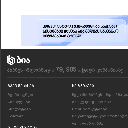
79, 985
ბიზნეს ინფორმაცია
აქტიურ კომპანიაზე
Ჩვენ Შესახებ
Სერვისები
ჩვენი გუნდი
წვდომა ბიზნეს ინფორმაცი
სიახლეები
მარკეტინგული სია
ანალიტიკა
Email მარკეტინგი
Follower
საკონსულტაციო მომსახურ
რეკლამა ბიაში
Რეგისტრაცია