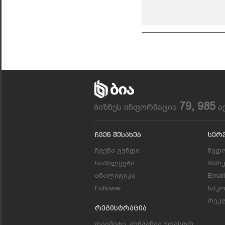
79, 985
ბიზნეს ინფორმაცია
ა
Ჩვენ Შესახებ
Სერ
ჩვენი გუნდი
წვდო
სიახლეები
მარ
ანალიტიკა
Emai
Follower
საკ
რეკლ
Რეგისტრაცია
დაამატე კომპანია უფასოდ