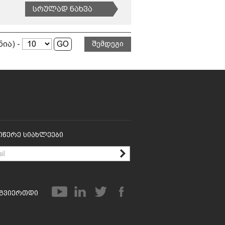
Სრულად Ნახვა
ნია) -
შემდეგი
იწერე Სიახლეები
გვიერთდი