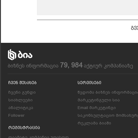
გვ
79, 984
ბიზნეს ინფორმაცია
აქტიურ კომპანიაზე
Ჩვენ Შესახებ
Სერვისები
ჩვენი გუნდი
წვდომა ბიზნეს ინფორმაცი
სიახლეები
მარკეტინგული სია
ანალიტიკა
Email მარკეტინგი
Follower
საკონსულტაციო მომსახურ
რეკლამა ბიაში
Რეგისტრაცია
დაამატე კომპანია უფასოდ