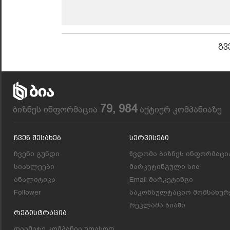
გვ
79, 984
ბიზნეს ინფორმაცია
აქტიურ კომპანიაზე
Ჩვენ Შესახებ
Სერვისები
ჩვენი გუნდი
წვდომა ბიზნეს ინფორმაცი
სიახლეები
მარკეტინგული სია
ანალიტიკა
Email მარკეტინგი
Follower
საკონსულტაციო მომსახურ
რეკლამა ბიაში
Რეგისტრაცია
დაამატე კომპანია უფასოდ