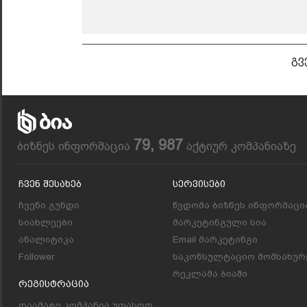
გვ
79, 987
ბიზნეს ინფორმაცია
აქტიურ კომპანიაზე
Ჩვენ Შესახებ
Სერვისები
ჩვენი გუნდი
წვდომა ბიზნეს ინფორმაცი
სიახლეები
მარკეტინგული სია
ანალიტიკა
Email მარკეტინგი
Follower
საკონსულტაციო მომსახურ
რეკლამა ბიაში
Რეგისტრაცია
დაამატე კომპანია უფასოდ