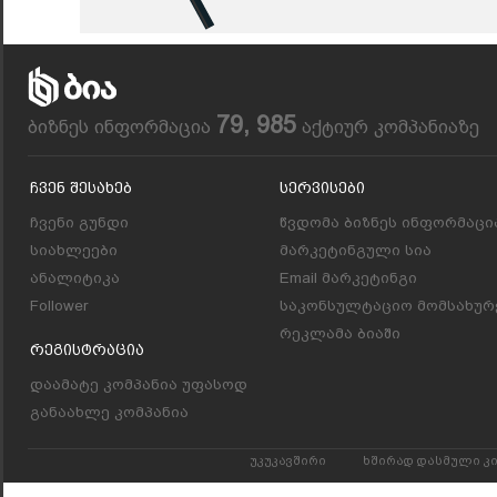
79, 985
ბიზნეს ინფორმაცია
აქტიურ კომპანიაზე
Ჩვენ Შესახებ
Სერვისები
ჩვენი გუნდი
წვდომა ბიზნეს ინფორმაცი
სიახლეები
მარკეტინგული სია
ანალიტიკა
Email მარკეტინგი
Follower
საკონსულტაციო მომსახურ
რეკლამა ბიაში
Რეგისტრაცია
დაამატე კომპანია უფასოდ
განაახლე კომპანია
უკუკავშირი
ხშირად დასმული კ