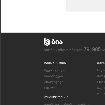
79, 985
ბიზნეს ინფორმაცია
ა
Ჩვენ Შესახებ
Სერ
ჩვენი გუნდი
წვდო
სიახლეები
მარ
ანალიტიკა
Emai
Follower
საკ
რეკლ
Რეგისტრაცია
დაამატე კომპანია უფასოდ