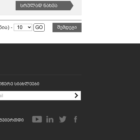
Სრულად Ნახვა
ნია) -
შემდეგი
იწერე Სიახლეები
გვიერთდი