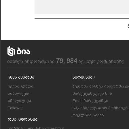
79, 984
ბიზნეს ინფორმაცია
აქტიურ კომპანიაზე
Ჩვენ Შესახებ
Სერვისები
ჩვენი გუნდი
წვდომა ბიზნეს ინფორმაცი
სიახლეები
მარკეტინგული სია
ანალიტიკა
Email მარკეტინგი
Follower
საკონსულტაციო მომსახურ
რეკლამა ბიაში
Რეგისტრაცია
დაამატე კომპანია უფასოდ