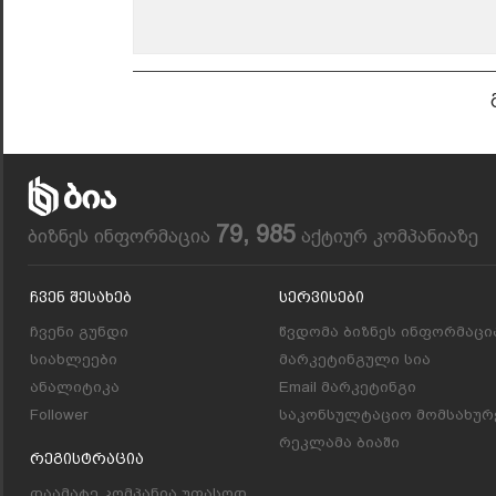
79, 985
ბიზნეს ინფორმაცია
აქტიურ კომპანიაზე
Ჩვენ Შესახებ
Სერვისები
ჩვენი გუნდი
წვდომა ბიზნეს ინფორმაცი
სიახლეები
მარკეტინგული სია
ანალიტიკა
Email მარკეტინგი
Follower
საკონსულტაციო მომსახურ
რეკლამა ბიაში
Რეგისტრაცია
დაამატე კომპანია უფასოდ