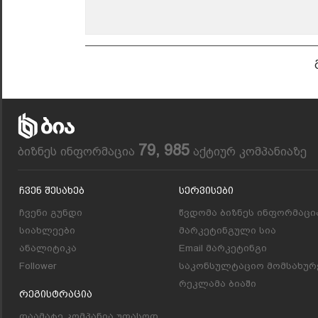
79, 985
ბიზნეს ინფორმაცია
აქტიურ კომპანიაზე
Ჩვენ Შესახებ
Სერვისები
ჩვენი გუნდი
წვდომა ბიზნეს ინფორმაცი
სიახლეები
მარკეტინგული სია
ანალიტიკა
Email მარკეტინგი
Follower
საკონსულტაციო მომსახურ
რეკლამა ბიაში
Რეგისტრაცია
დაამატე კომპანია უფასოდ