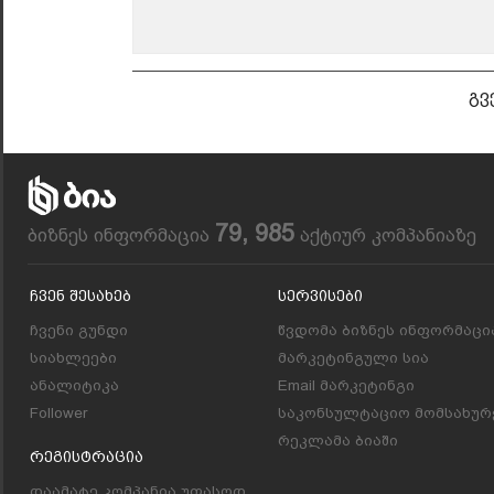
გვ
79, 985
ბიზნეს ინფორმაცია
აქტიურ კომპანიაზე
Ჩვენ Შესახებ
Სერვისები
ჩვენი გუნდი
წვდომა ბიზნეს ინფორმაცი
სიახლეები
მარკეტინგული სია
ანალიტიკა
Email მარკეტინგი
Follower
საკონსულტაციო მომსახურ
რეკლამა ბიაში
Რეგისტრაცია
დაამატე კომპანია უფასოდ