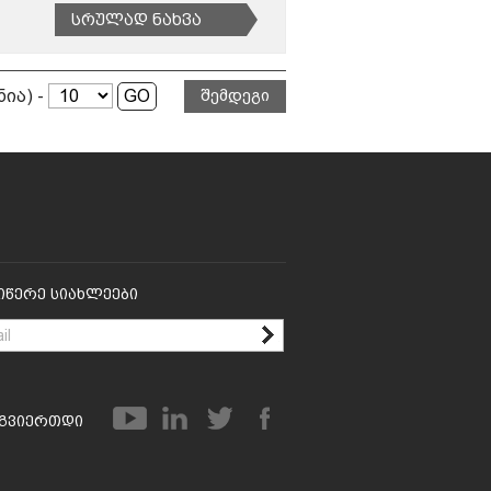
Სრულად Ნახვა
ნია) -
შემდეგი
იწერე Სიახლეები
გვიერთდი