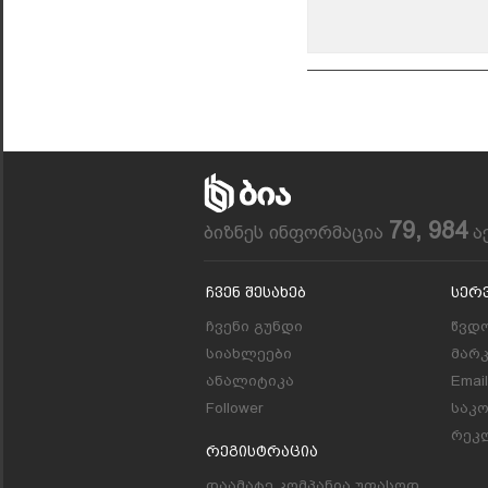
79, 984
ბიზნეს ინფორმაცია
ა
Ჩვენ Შესახებ
Სერ
ჩვენი გუნდი
წვდო
სიახლეები
მარ
ანალიტიკა
Emai
Follower
საკ
რეკლ
Რეგისტრაცია
დაამატე კომპანია უფასოდ