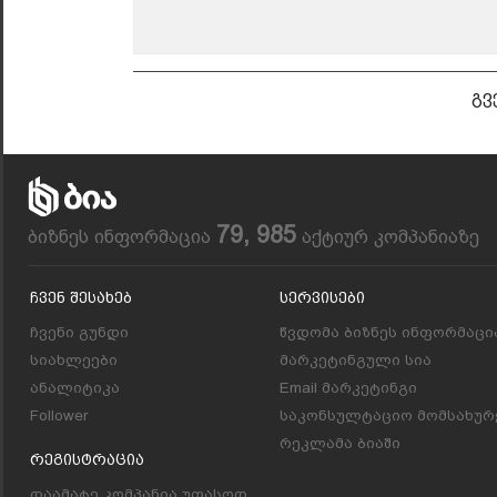
გვ
79, 985
ბიზნეს ინფორმაცია
აქტიურ კომპანიაზე
Ჩვენ Შესახებ
Სერვისები
ჩვენი გუნდი
წვდომა ბიზნეს ინფორმაცი
სიახლეები
მარკეტინგული სია
ანალიტიკა
Email მარკეტინგი
Follower
საკონსულტაციო მომსახურ
რეკლამა ბიაში
Რეგისტრაცია
დაამატე კომპანია უფასოდ