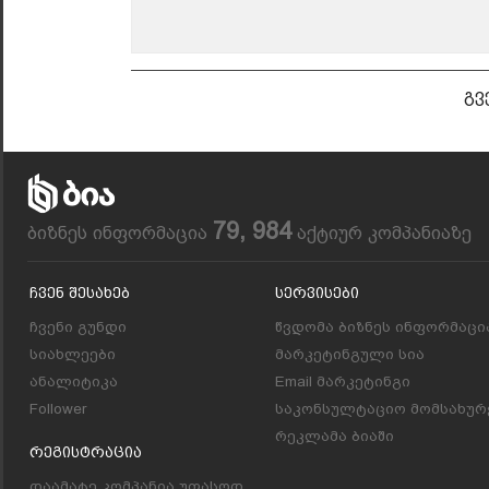
გვ
79, 984
ბიზნეს ინფორმაცია
აქტიურ კომპანიაზე
Ჩვენ Შესახებ
Სერვისები
ჩვენი გუნდი
წვდომა ბიზნეს ინფორმაცი
სიახლეები
მარკეტინგული სია
ანალიტიკა
Email მარკეტინგი
Follower
საკონსულტაციო მომსახურ
რეკლამა ბიაში
Რეგისტრაცია
დაამატე კომპანია უფასოდ