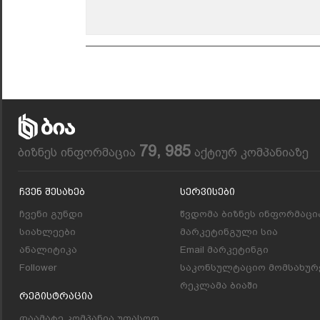
79, 985
ბიზნეს ინფორმაცია
აქტიურ კომპანიაზე
Ჩვენ Შესახებ
Სერვისები
ჩვენი გუნდი
წვდომა ბიზნეს ინფორმაცი
სიახლეები
მარკეტინგული სია
ანალიტიკა
Email მარკეტინგი
Follower
საკონსულტაციო მომსახურ
რეკლამა ბიაში
Რეგისტრაცია
დაამატე კომპანია უფასოდ