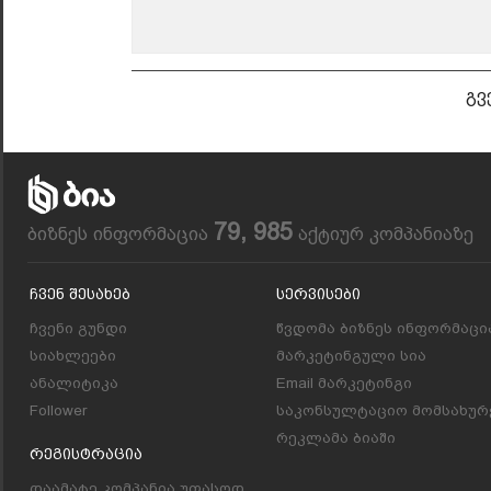
გვ
79, 985
ბიზნეს ინფორმაცია
აქტიურ კომპანიაზე
Ჩვენ Შესახებ
Სერვისები
ჩვენი გუნდი
წვდომა ბიზნეს ინფორმაცი
სიახლეები
მარკეტინგული სია
ანალიტიკა
Email მარკეტინგი
Follower
საკონსულტაციო მომსახურ
რეკლამა ბიაში
Რეგისტრაცია
დაამატე კომპანია უფასოდ