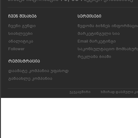
Ჩვენ Შესახებ
Სერვისები
ჩვენი გუნდი
წვდომა ბიზნეს ინფორმაცი
სიახლეები
მარკეტინგული სია
ანალიტიკა
Email მარკეტინგი
Follower
საკონსულტაციო მომსახურ
რეკლამა ბიაში
Რეგისტრაცია
დაამატე კომპანია უფასოდ
განაახლე კომპანია
უკუკავშირი
ხშირად დასმული კ