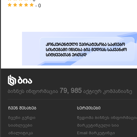
- 0
79, 985
ბიზნეს ინფორმაცია
აქტიურ კომპანიაზე
Ჩვენ Შესახებ
Სერვისები
ჩვენი გუნდი
წვდომა ბიზნეს ინფორმაცი
სიახლეები
მარკეტინგული სია
ანალიტიკა
Email მარკეტინგი