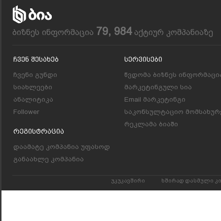
79, 984
ბიზნეს ინფორმაცია
აქტიურ კომპანიაზე
Ჩვენ Შესახებ
Სერვისები
ჩვენი გუნდი
წვდომა ბიზნეს ინფორმაცი
სიახლეები
მარკეტინგული სია
ანალიტიკა
Email მარკეტინგი
Follower
საკონსულტაციო მომსახურ
რეკლამა ბიაში
Რეგისტრაცია
დაამატე კომპანია უფასოდ
განაახლე კომპანია
უკუკავშირი
ხშირად დასმული კ