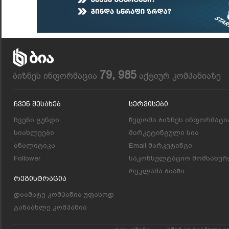
79, 985
ბიზნეს ინფორმაცია
აქტიურ კომპანიაზე
Ჩვენ Შესახებ
Სერვისები
ჩვენი გუნდი
წვდომა ბიზნეს ინფორმაცი
სიახლეები
მარკეტინგული სია
ანალიტიკა
Email მარკეტინგი
Follower
საკონსულტაციო მომსახურ
რეკლამა ბიაში
Რეგისტრაცია
დაამატე კომპანია უფასოდ
განაახლე კომპანია